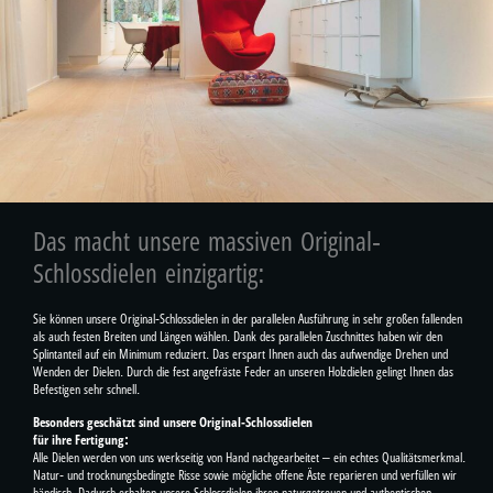
Das macht unsere massiven Original-
Schlossdielen einzigartig:
Sie können unsere Original-Schlossdielen in der parallelen Ausführung in sehr großen fallenden
als auch festen Breiten und Längen wählen. Dank des parallelen Zuschnittes haben wir den
Splintanteil auf ein Minimum reduziert. Das erspart Ihnen auch das aufwendige Drehen und
Wenden der Dielen. Durch die fest angefräste Feder an unseren Holzdielen gelingt Ihnen das
Befestigen sehr schnell.
Besonders geschätzt sind unsere Original-Schlossdielen
für ihre Fertigung:
Alle Dielen werden von uns werkseitig von Hand nachgearbeitet – ein echtes Qualitätsmerkmal.
Natur- und trocknungsbedingte Risse sowie mögliche offene Äste reparieren und verfüllen wir
händisch. Dadurch erhalten unsere Schlossdielen ihren naturgetreuen und authentischen