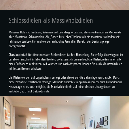
Schlossdielen als Massivholzdielen
Massives Holz mit Tradition, Volumen und Laufklang – das sind die unverkennbaren Merkmale
aller Massivholz-Schlossdielen. Als „Boden fürs Leben“ haben sich die massiven Holzböden seit
Jahrhunderten bewährt und werden nicht ohne Grund im Bereich der Denkmalpflege
hochgeschätzt.
Charakteristisch für diese massiven Schlossdielen ist ihre Herstellung. Sie erfolgt überwiegend im
parallelen Zuschnitt in fallenden Breiten. So lassen sich unterschiedliche Dielenbreiten innerhalb
eines Fußbodens realisieren. Auf Wunsch und nach Absprache können Sie auch Massivholzdielen
mit festen Breiten erhalten.
Die Dielen werden auf Lagerhölzern verlegt oder direkt auf die Balkenlage verschraubt. Durch
diese bewährte traditionelle Verlege-Methode entsteht ein optisch ansprechendes Fußbodenbild.
Heutzutage ist es auch möglich, die Massivdiele direkt auf mineralischen Untergründen zu
verkleben, z. B. auf Beton-Estrich.